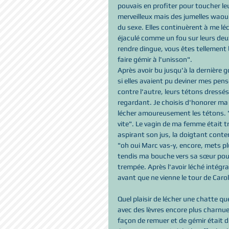
pouvais en profiter pour toucher le
merveilleux mais des jumelles waouh
du sexe. Elles continuèrent à me léc
éjaculé comme un fou sur leurs deux 
rendre dingue, vous êtes tellement
faire gémir à l'unisson".
Après avoir bu jusqu'à la dernière g
si elles avaient pu deviner mes pens
contre l'autre, leurs tétons dressé
regardant. Je choisis d'honorer ma 
lécher amoureusement les tétons. "
vite". Le vagin de ma femme était t
aspirant son jus, la doigtant conten
"oh oui Marc vas-y, encore, mets p
tendis ma bouche vers sa sœur pour
trempée. Après l'avoir léché intégr
avant que ne vienne le tour de Carol
Quel plaisir de lécher une chatte q
avec des lèvres encore plus charnues,
façon de remuer et de gémir était 