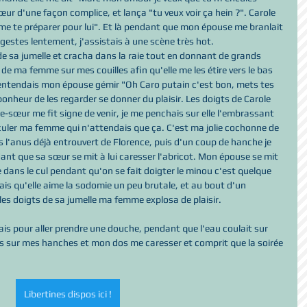
ur d'une façon complice, et lança "tu veux voir ça hein ?". Carole 
même te préparer pour lui". Et là pendant que mon épouse me branlait 
gestes lentement, j'assistais à une scène très hot.  
de sa jumelle et cracha dans la raie tout en donnant de grands 
de ma femme sur mes couilles afin qu'elle me les étire vers le bas 
 J'entendais mon épouse gémir "Oh Caro putain c'est bon, mets tes 
onheur de les regarder se donner du plaisir. Les doigts de Carole 
-sœur me fit signe de venir, je me penchais sur elle l'embrassant 
ler ma femme qui n'attendais que ça. C'est ma jolie cochonne de 
 l'anus déjà entrouvert de Florence, puis d'un coup de hanche je 
t que sa sœur se mit à lui caresser l'abricot. Mon épouse se mit 
 dans le cul pendant qu'on se fait doigter le minou c'est quelque 
 sais qu'elle aime la sodomie un peu brutale, et au bout d'un 
s doigts de sa jumelle ma femme explosa de plaisir.
vais pour aller prendre une douche, pendant que l'eau coulait sur 
ns sur mes hanches et mon dos me caresser et comprit que la soirée 
Libertines dispos ici !