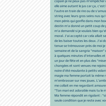
copain je ne peux pas m'empêcher 
elle aime autant le jus car ça, c'es
l'autre en train de rire ou de s'amus
string avec leurs gros seins nus qu'
mon pénis qui gonfle dans mon box
destin m'a donné un petit coup de
m'a demandé si je voulais bien qu'el
moral. J'ai accepté car cela allait s
de les baiser toutes les deux. J'ai d
tenue se trémousser près de moi je n
semaine et de la sangria "maison" ca
à quelques minutes d'intervalles et 
un jour de fête et en plus des "mise
changées et sont venues me rejoindr
noire d'été moulante à petits volan
magie ma femme portait la même rob
m'embrasser sur mes joues. L'ambi
me collait en me regardant amoureus
"Ton mari est adorable mais tu le m
Ma femme répondit en rigolant : "si 
seule condition que je reste avec vo