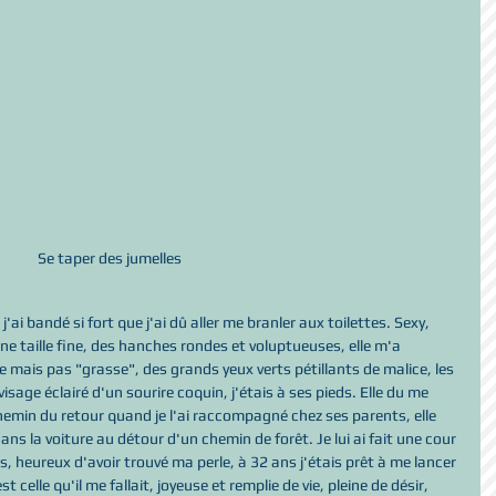
Se taper des jumelles
j'ai bandé si fort que j'ai dû aller me branler aux toilettes. Sexy, 
une taille fine, des hanches rondes et voluptueuses, elle m'a 
mais pas "grasse", des grands yeux verts pétillants de malice, les 
sage éclairé d'un sourire coquin, j'étais à ses pieds. Elle du me 
hemin du retour quand je l'ai raccompagné chez ses parents, elle 
ans la voiture au détour d'un chemin de forêt. Je lui ai fait une cour 
heureux d'avoir trouvé ma perle, à 32 ans j'étais prêt à me lancer 
celle qu'il me fallait, joyeuse et remplie de vie, pleine de désir, 