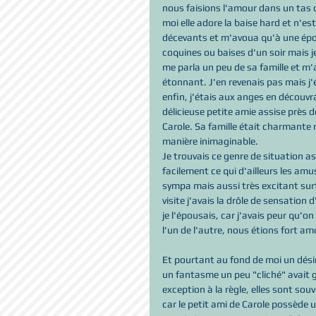
nous faisions l'amour dans un tas 
moi elle adore la baise hard et n'es
décevants et m'avoua qu'à une époqu
coquines ou baises d'un soir mais je
me parla un peu de sa famille et m'a
étonnant. J'en revenais pas mais j'é
enfin, j'étais aux anges en découvr
délicieuse petite amie assise près d
Carole. Sa famille était charmante m
manière inimaginable.
Je trouvais ce genre de situation as
facilement ce qui d'ailleurs les am
sympa mais aussi très excitant sur
visite j'avais la drôle de sensation
je l'épousais, car j'avais peur qu'
l'un de l'autre, nous étions fort a
Et pourtant au fond de moi un désir 
un fantasme un peu "cliché" avait ge
exception à la règle, elles sont so
car le petit ami de Carole possède u