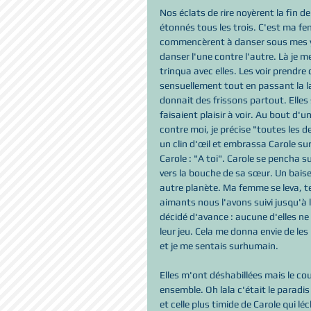
Nos éclats de rire noyèrent la fin de
étonnés tous les trois. C'est ma fe
commencèrent à danser sous mes yeux
danser l'une contre l'autre. Là je m
trinqua avec elles. Les voir prendre
sensuellement tout en passant la la
donnait des frissons partout. Elles
faisaient plaisir à voir. Au bout d'
contre moi, je précise "toutes les d
un clin d'œil et embrassa Carole sur
Carole : "A toi". Carole se pencha s
vers la bouche de sa sœur. Un baiser
autre planète. Ma femme se leva, t
aimants nous l'avons suivi jusqu'à 
décidé d'avance : aucune d'elles ne
leur jeu. Cela me donna envie de les
et je me sentais surhumain. 
Elles m'ont déshabillées mais le co
ensemble. Oh lala c'était le paradis
et celle plus timide de Carole qui l