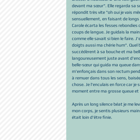
devant ma sœur". Elle regarda sa sœ
répondit très vite "oh oui je vais 
sensuellement, en faisant de longs 
Carole écarta les fesses rebondies 
coups de langue. Je guidais la main 
comme elle savait si bien le faire.
doigts aussi ma chérie hum". Quel b
succédèrent à sa bouche et ma belle
langoureusement juste avant d'encu
belle-sœur qui guida ma queue dans
m'enfonçais dans son rectum pendan
à remuer dans tous les sens, baisée
chose. Je l'enculais en force car je
moment entre ma grosse queue et le
Après un long silence béat je me le
mon corps, je sentis plusieurs mai
était loin d'être finie.