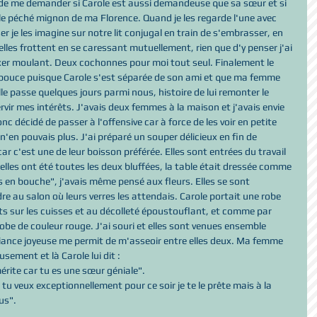
de me demander si Carole est aussi demandeuse que sa sœur et si 
t le péché mignon de ma Florence. Quand je les regarde l'une avec 
er je les imagine sur notre lit conjugal en train de s'embrasser, en 
elles frottent en se caressant mutuellement, rien que d'y penser j'ai 
er moulant. Deux cochonnes pour moi tout seul. Finalement le 
 pouce puisque Carole s'est séparée de son ami et que ma femme 
le passe quelques jours parmi nous, histoire de lui remonter le 
ervir mes intérêts. J'avais deux femmes à la maison et j'avais envie 
onc décidé de passer à l'offensive car à force de les voir en petite 
'en pouvais plus. J'ai préparé un souper délicieux en fin de 
r c'est une de leur boisson préférée. Elles sont entrées du travail 
elles ont été toutes les deux bluffées, la table était dressée comme 
s en bouche", j'avais même pensé aux fleurs. Elles se sont 
e au salon où leurs verres les attendais. Carole portait une robe 
ts sur les cuisses et au décolleté époustouflant, et comme par 
e de couleur rouge. J'ai souri et elles sont venues ensemble 
ance joyeuse me permit de m'asseoir entre elles deux. Ma femme 
ement et là Carole lui dit :
érite car tu es une sœur géniale".
tu veux exceptionnellement pour ce soir je te le prête mais à la 
us".