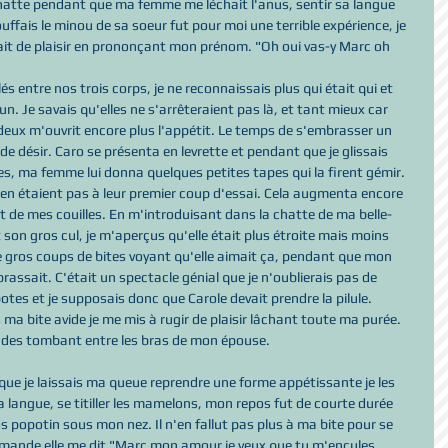
chatte pendant que ma femme me léchait l'anus, sentir sa langue 
ffais le minou de sa soeur fut pour moi une terrible expérience, je 
it de plaisir en prononçant mon prénom. "Oh oui vas-y Marc oh 
s entre nos trois corps, je ne reconnaissais plus qui était qui et 
un. Je savais qu'elles ne s'arrêteraient pas là, et tant mieux car 
 deux m'ouvrit encore plus l'appétit. Le temps de s'embrasser un 
e désir. Caro se présenta en levrette et pendant que je glissais 
s, ma femme lui donna quelques petites tapes qui la firent gémir. 
 étaient pas à leur premier coup d'essai. Cela augmenta encore 
 de mes couilles. En m'introduisant dans la chatte de ma belle-
on gros cul, je m'aperçus qu'elle était plus étroite mais moins 
e gros coups de bites voyant qu'elle aimait ça, pendant que mon 
brassait. C'était un spectacle génial que je n'oublierais pas de 
otes et je supposais donc que Carole devait prendre la pilule. 
 bite avide je me mis à rugir de plaisir lâchant toute ma purée. 
ndes tombant entre les bras de mon épouse. 
 que je laissais ma queue reprendre une forme appétissante je les 
 langue, se titiller les mamelons, mon repos fut de courte durée 
s popotin sous mon nez. Il n'en fallut pas plus à ma bite pour se 
mande elle me dit "Marc mon amour je veux que tu m'encules 