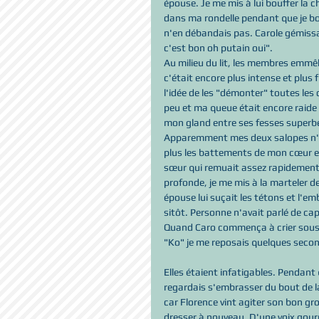
épouse. Je me mis à lui bouffer la 
dans ma rondelle pendant que je bou
n'en débandais pas. Carole gémissa
c'est bon oh putain oui".
Au milieu du lit, les membres emmêlé
c'était encore plus intense et plus f
l'idée de les "démonter" toutes les
peu et ma queue était encore raide d
mon gland entre ses fesses superbe
Apparemment mes deux salopes n'en
plus les battements de mon cœur et
sœur qui remuait assez rapidement s
profonde, je me mis à la marteler d
épouse lui suçait les tétons et l'em
sitôt. Personne n'avait parlé de cap
Quand Caro commença à crier sous ma
"Ko" je me reposais quelques seco
Elles étaient infatigables. Pendant
regardais s'embrasser du bout de la
car Florence vint agiter son bon gro
dresser à nouveau. D'une voix gour