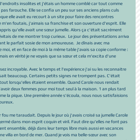
d'endroits insolites et j'étais un homme comblé car tout comme 
t pas farouche. Elle se confia un peu sur ses anciens plans culs 
e elle avait eu recourt à un site pour faire des rencontres 
 m'en foutais, j'aimais sa franchise et son ouverture d'esprit. Elle 
ppris qu'elle avait une sœur jumelle. Alors ça c'était sacrément 
vitais de me montrer trop curieux.  Le jour des présentations arriva 
ant le parfait sosie de mon amoureuse.  Je dînais avec ma 
e moi, et en face de moi à la même table j'avais sa copie conforme : 
ais en vérité je ne voyais que sa sœur et cela m'excita d'une 
sez incroyable. Avec le temps et l'expérience j'ai su les reconnaitre 
usait beaucoup. Certains petits signes ne trompent pas. C'était 
tout lorsqu'elles étaient ensemble. Quand Carole nous rendait 
 d'avoir deux femmes pour moi tout seul à la maison. 1 an plus tard 
on me la pique. Une première année s'écoula, nous nous satisfaisions 
moureux.
fou me taraudait. Depuis le jour où j'avais croisé sa jumelle Carole 
rmé dans mon esprit coquin et viril. Faut dire qu'elles ne font pas 
uvent ensemble, déjà dans leur temps libre mais aussi en vacances 
ne villa en bord de mer. Quand je vois ma belle-sœur avec son 