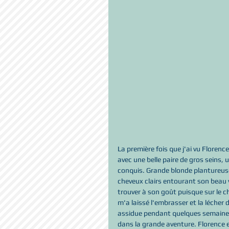
La première fois que j'ai vu Florence 
avec une belle paire de gros seins, 
conquis. Grande blonde plantureuse 
cheveux clairs entourant son beau vi
trouver à son goût puisque sur le c
m'a laissé l'embrasser et la lécher d
assidue pendant quelques semaines, 
dans la grande aventure. Florence est 