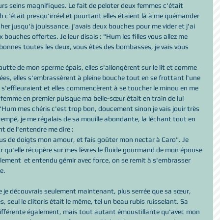
urs seins magnifiques. Le fait de peloter deux femmes c'était 
 c'était presqu'irréel et pourtant elles étaient là à me quémander 
her jusqu'à jouissance, j'avais deux bouches pour me vider et j'ai 
bouches offertes. Je leur disais : "Hum les filles vous allez me 
 bonnes toutes les deux, vous êtes des bombasses, je vais vous 
outte de mon sperme épais, elles s'allongèrent sur le lit et comme 
ées, elles s'embrassèrent à pleine bouche tout en se frottant l'une 
s s'effleuraient et elles commencèrent à se toucher le minou en me 
femme en premier puisque ma belle-sœur était en train de lui 
Hum mes chéris c'est trop bon, doucement sinon je vais jouir très 
rempé, je me régalais de sa mouille abondante, la léchant tout en 
t de l'entendre me dire :
lus de doigts mon amour, et fais goûter mon nectar à Caro". Je 
 qu'elle récupère sur mes lèvres le fluide gourmand de mon épouse 
alement  et entendu gémir avec force, on se remit à s'embrasser 
e. 
ue je découvrais seulement maintenant, plus serrée que sa sœur, 
 seul le clitoris était le même, tel un beau rubis ruisselant. Sa 
différente également, mais tout autant émoustillante qu'avec mon 