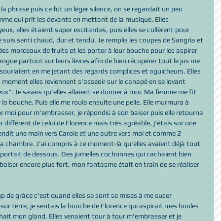
 la phrase puis ce fut un léger silence, on se regardait un peu 
mme qui prit les devants en mettant de la musique. Elles 
, elles étaient super excitantes, puis elles se collèrent pour 
e suis senti chaud, dur et tendu. Je remplis les coupes de Sangria et 
 des morceaux de fruits et les porter à leur bouche pour les aspirer 
ngue partout sur leurs lèvres afin de bien récupérer tout le jus me 
 souriaient en me jetant des regards complices et aguicheurs. Elles 
un moment elles reviennent s'asseoir sur le canapé en se lovant 
eux". Je savais qu'elles allaient se donner à moi. Ma femme me fit 
 la bouche. Puis elle me roula ensuite une pelle. Elle murmura à 
ur moi pour m'embrasser, je répondis à son baiser puis elle retourna 
 différent de celui de Florence mais très agréable, j'étais sur une 
endit une main vers Carole et une autre vers moi et comme 2 
la chambre. J'ai compris à ce moment-là qu'elles avaient déjà tout 
 portait de dessous. Des jumelles cochonnes qui cachaient bien 
 baiser encore plus fort, mon fantasme était en train de se réaliser 
up de grâce c'est quand elles se sont se mises à me sucer 
 sur terre, je sentais la bouche de Florence qui aspirait mes boules 
échait mon gland. Elles venaient tour à tour m'embrasser et je 